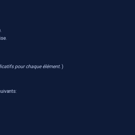
.
ise.
ndicatifs pour chaque élément.
)
uivants: