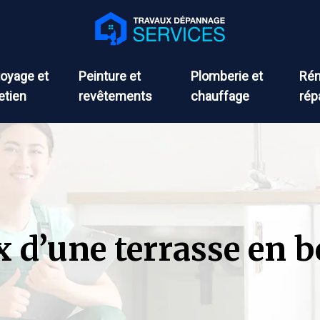
oyage et
Peinture et
Plomberie et
Rén
etien
revêtements
chauffage
rép
x d’une terrasse en 