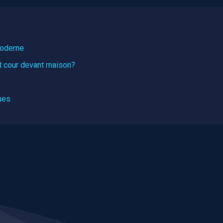
moderne
t cour devant maison?
ues