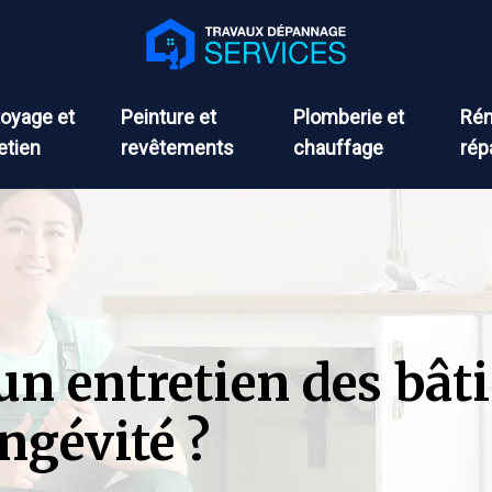
oyage et
Peinture et
Plomberie et
Rén
etien
revêtements
chauffage
rép
n entretien des bât
ngévité ?